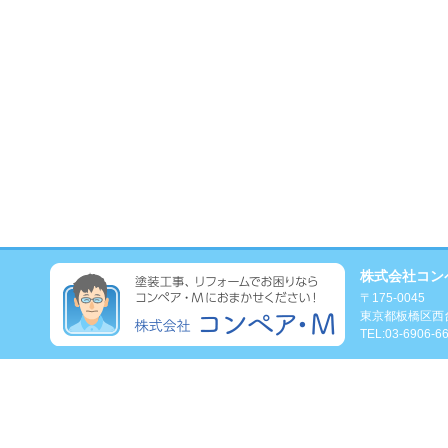
塗装工事、リフォ
株式会社コン
〒175-0045
東京都板橋区西台4
TEL:03-6906-