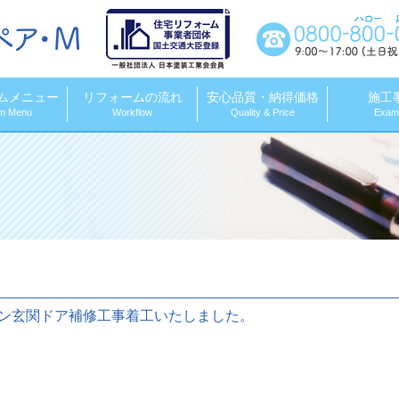
株式会社コンペア・M
ムメニュー
リフォームの流れ
安心品質・納得価格
施工
m Menu
Workflow
Quality & Price
Exam
ョン玄関ドア補修工事着工いたしました。