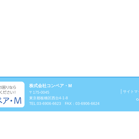
塗装工事、リフォームでお困りならコンペア・Mにおまかせくださ
株式会社コンペア・M
サイトマ
〒175-0045
東京都板橋区西台4-1-8
C
TEL:03-6906-6623 FAX：03-6906-6624