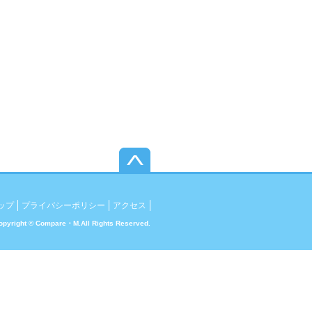
▲このページのトップへ
い！
ップ
プライバシーポリシー
アクセス
opyright © Compare・M.All Rights Reserved.